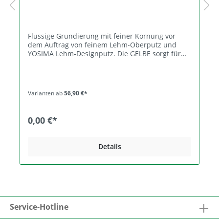
Flüssige Grundierung mit feiner Körnung vor
dem Auftrag von feinem Lehm-Oberputz und
YOSIMA Lehm-Designputz. Die GELBE sorgt für
feinkörnige Griffigkeit, mindert und egalisiert die
Saugfähigkeit und schützt Gipskarton- und
andere Bauplatten vor Nässe aus dem
Lehmputzauftrag. Zusammensetzung
Varianten ab
56,90 €*
Kalksteinmehl, Wasser, Wasserglas, Ton,
Dispersion < 5% (Verbesserung der
Haftungseigenschaften und
0,00 €*
Anwendungssicherheit), Perlite, Cellulosefasern,
Methylcellulose, Xanthan. Körnung 0-1 mm
Lieferformen, Ergiebigkeit Art.-Nr. 13.425 10 l-
Details
Eimer, 24 Eimer/Pal, ﬂüssig, für ca. 50 m2. Art.-Nr.
13.420 5 l-Eimer, 56 Eimer/Pal, ﬂüssig, für ca. 25
m2. Lagerung Die Lagerung in geschlossenen
Gebinden ist trocken und kühl (frostfrei!) für
mindestens ein Jahr möglich. Angebrochene
Gebinde wieder fest verschließen. Aufbereitung
In der Regel unverdünnt gründlich aufquirlen,
Service-Hotline
eine Wasserzugabe bis 5% ist möglich.