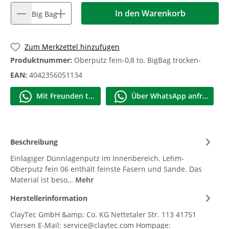
In den Warenkorb
1 Big Bag
Zum Merkzettel hinzufügen
Produktnummer:
Oberputz fein-0,8 to. BigBag trocken-
EAN:
4042356051134
Mit Frеunden teilen
Über WhatѕApp anfragеn
Beschreibung
Einlagiger Dünnlagenputz im Innenbereich. Lehm-
Oberputz fein 06 enthält feinste Fasern und Sande. Das
Material ist beso…
Mehr
Herstellerinformation
ClayTec GmbH &amp; Co. KG Nettetaler Str. 113 41751
Viersen E-Mail: service@claytec.com Hompage: