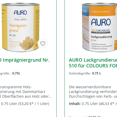
ach
rundputze
Bauzeitenschutz
Sanierputze
ssene Fassade
Vormauerschalung
 Imprägniergrund Nr.
AURO Lackgrundieru
510 für COLOURS FOR
Profi-System
größe: :
0,75L
Gebindegröße::
0,75 L
transparente Holz-
Die wasserverdünnbare
gnierung mit Dammarharz
Lackgrundierung verhinder
t Oberflächen aus Holz oder
Durchschlagen von Farb- 
m Innenbereich. Sie kann als
Inhaltsstoffen aus Hölzern 
:
0.75 Liter
(53,20 €* / 1 Liter)
Inhalt:
0.75 Liter
(46,53 €* /
behandlung normal
Eiche, Esche oder Kastanie
ruchter Oberflächen
gleicht unterschiedliche
etzt werden oder auch zur
Saugfähigkeiten des Unter