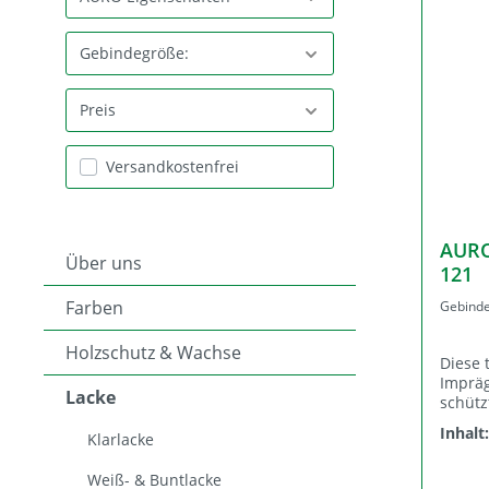
Lehm Grundierungen
Unterdach
Blechd
Lehm G
Gebindegröße:
Lückenschalung
Geschlo
Preis
Verbindungsmittel
Versandkostenfrei
AURO
Über uns
121
Farben
Gebinde
Holzschutz & Wachse
Diese 
Imprä
Lacke
schütz
Kork i
Inhalt
Klarlacke
Allein
beansp
Weiß- & Buntlacke
einges