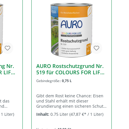
Sumpfkalk Putze & Farben
ng Nr.
AURO Rostschutzgrund Nr.
 LIFE -
519 für COLOURS FOR LIFE -
Profi-System
Gebindegröße::
0,75 L
Gibt dem Rost keine Chance: Eisen
t das
und Stahl erhält mit dieser
und
Grundierung einen sicheren Schutz
wie z.B.
vor Korrosion. Anschließend mit
 1 Liter)
Inhalt:
0.75 Liter
(47,87 €* / 1 Liter)
 und
den farbigen AURO-Lacken aus der
COLOURS FOR LIFE Serie
grunds
überstreichen. Tipps Der