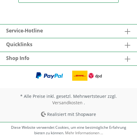
eine Wasserzugabe bis 25% möglich.
Verarbeitung Der Auftrag erfolgt satt
flächendeckend per Kurzflor-Rolle oder mit
der Bürste. Soll Tiefengrund und Festiger
tief in den Untergrund eindringen sind
Service-Hotline
mehrere Aufträge nass in nass zu
empfehlen. Trocknung Der folgende
Auftrag ist erst nach vollständiger
Quicklinks
Trocknung, frühestens nach 48 Stunden
möglich. Die Trocknung ist abhängig von
Shop Info
Temperatur und Luftfeuchtigkeit
* Alle Preise inkl. gesetzl. Mehrwertsteuer zzgl.
Versandkosten
.
Realisiert mit Shopware
Diese Website verwendet Cookies, um eine bestmögliche Erfahrung
bieten zu können.
Mehr Informationen ...