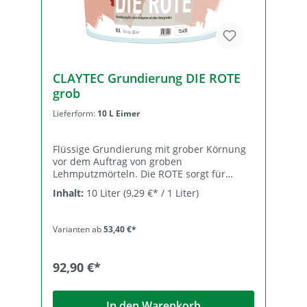
flächendeckend per Kurzflor-Rolle oder mit
der Bürste. Trocknung Der folgende
Auftrag ist erst nach vollständiger
Trocknung, frühestens nach 48 Stunden
möglich. Die Trocknung ist abhängig von
Temperatur und Luftfeuchtigkeit.
CLAYTEC Grundierung DIE ROTE
grob
Lieferform:
10 L Eimer
Flüssige Grundierung mit grober Körnung
vor dem Auftrag von groben
Lehmputzmörteln. Die ROTE sorgt für
Griffigkeit und Putzhaftung auf glatten
Inhalt:
10 Liter
(9,29 €* / 1 Liter)
und/oder schlecht saugenden
Untergründen wie Hochdämm-Ziegel, KS-
Elementen, Beton, Kalk- und Gipsputzen,
Varianten ab
53,40 €*
Dispersions-Altanstrichen (fest aber porös),
Kunstharz-Altputzen und anderen.
Zusammensetzung Kalksteinmehl, Wasser,
92,90 €*
Wasserglas, Ton, Dispersion < 5%
(Verbesserung der Haftungseigenschaften
und Anwendungssicherheit), Perlite,
In den Warenkorb