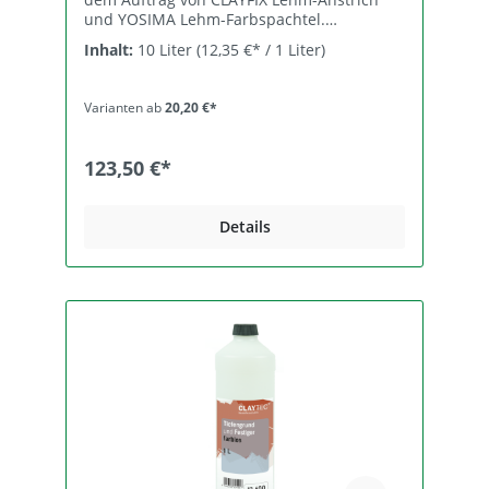
und YOSIMA Lehm-Farbspachtel.
Untergründe sind Lehmputze und andere
Inhalt:
10 Liter
(12,35 €* / 1 Liter)
nach Bedarf. Die WEISSE stellt sicher, dass
der Lehmputz nicht mit dem Anstrich
angelöst und vermischt wird. Für spätere
Varianten ab
20,20 €*
Wiederholungsanstriche wird eine feste
Grundlage geschaffen. Zusammensetzung
Kalksteinmehl, Wasser, Wasserglas, Ton,
123,50 €*
Dispersion < 5% (Verbesserung der
Haftungseigenschaften und
Anwendungssicherheit), Perlite,
Details
Cellulosefasern, Methylcellulose, Xanthan.
Lieferformen, Ergiebigkeit Art.-Nr. 13.415
10 l-Eimer, 24 Eimer/Pal, ﬂüssig, für ca. 100
m2. Art.-Nr. 13.410 5 l-Eimer, 56 Eimer/Pal,
ﬂüssig, für ca. 50 m2. Art.-Nr. 13.412 1 l-
Eimer, ﬂüssig, für ca. 10m2. Lagerung Die
Lagerung in geschlossenen Gebinden ist
trocken und kühl (frostfrei!) für mindestens
ein Jahr möglich. Angebrochene Gebinde
wieder fest verschließen. Aufbereitung In
der Regel unverdünnt gründlich
aufquirlen, eine Wasserzugabe bis 5% ist
möglich. Verarbeitung Der Auftrag erfolgt