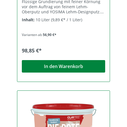
Flüssige Grundierung mit feiner Körnung
vor dem Auftrag von feinem Lehm-
Oberputz und YOSIMA Lehm-Designputz.
Die GELBE sorgt für feinkörnige Griffigkeit,
Inhalt:
10 Liter
(9,89 €* / 1 Liter)
mindert und egalisiert die Saugfähigkeit
und schützt Gipskarton- und andere
Bauplatten vor Nässe aus dem
Varianten ab
56,90 €*
Lehmputzauftrag. Zusammensetzung
Kalksteinmehl, Wasser, Wasserglas, Ton,
Dispersion < 5% (Verbesserung der
98,85 €*
Haftungseigenschaften und
Anwendungssicherheit), Perlite,
Cellulosefasern, Methylcellulose, Xanthan.
In den Warenkorb
Körnung 0-1 mm Lieferformen,
Ergiebigkeit Art.-Nr. 13.425 10 l-Eimer, 24
Eimer/Pal, ﬂüssig, für ca. 50 m2. Art.-Nr.
13.420 5 l-Eimer, 56 Eimer/Pal, ﬂüssig, für
ca. 25 m2. Lagerung Die Lagerung in
geschlossenen Gebinden ist trocken und
kühl (frostfrei!) für mindestens ein Jahr
möglich. Angebrochene Gebinde wieder
fest verschließen. Aufbereitung In der
Regel unverdünnt gründlich aufquirlen,
eine Wasserzugabe bis 5% ist möglich.
Verarbeitung Der Auftrag erfolgt satt