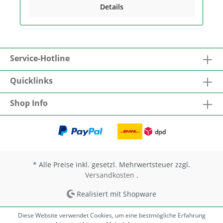
16000 durchgeführt Anwendung Zum Herstellen
Details
von Unterfensterbänken, zum Anschluss von
Fenstern im Mauerwerks- und Betonbau, für
Anschlüsse von Holzwerkstoffplatten an glatte
mineralische Untergründe, zur Verklebung von
Unterdeckplatten aus Holzfaser untereinander (z.
B. in Kehlen und Übergängen) sowie für deren
Service-Hotline
Anschlüsse an angrenzende Bauteile.
Quicklinks
Shop Info
* Alle Preise inkl. gesetzl. Mehrwertsteuer zzgl.
Versandkosten
.
Realisiert mit Shopware
Diese Website verwendet Cookies, um eine bestmögliche Erfahrung