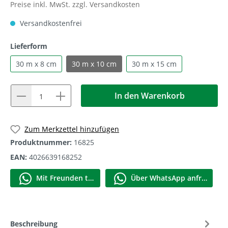
Preise inkl. MwSt. zzgl. Versandkosten
Versandkostenfrei
Lieferform
30 m x 8 cm
30 m x 10 cm
30 m x 15 cm
In den Warenkorb
1
Zum Merkzettel hinzufügen
Produktnummer:
16825
EAN:
4026639168252
Mit Frеunden teilen
Über WhatѕApp anfragеn
Beschreibung