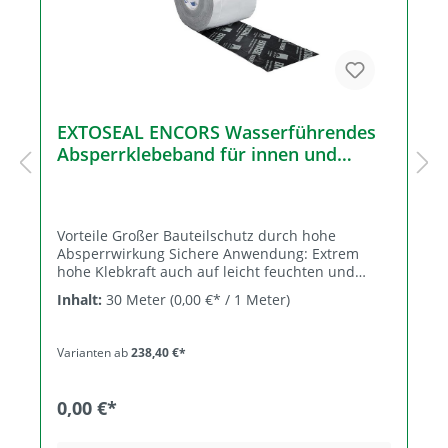
EXTOSEAL ENCORS Wasserführendes
Absperrklebeband für innen und
außen
Vorteile Großer Bauteilschutz durch hohe
Absperrwirkung Sichere Anwendung: Extrem
hohe Klebkraft auch auf leicht feuchten und
kalten Untergründen Einfach zu verarbeiten:
Inhalt:
30 Meter
(0,00 €* / 1 Meter)
Sehr dehnbar - lässt sich flexibel an Untergründe
und Ecken anpassen Im Spezialtest
nachgewiesene Schlagregendichtheit bis 2400 Pa
Varianten ab
238,40 €*
Eignung unabhängig bestätigt: Prüfungen nach
MO-01/1 am ift Rosenheim bestanden Schneller
weiterarbeiten: Haftet ohne Primern auf
0,00 €*
standfesten mineralischen Untergründen Beste
Werte im Schadstofftest, Prüfung nach AgBB / ISO