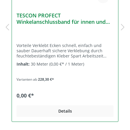
TESCON PROFECT
Winkelanschlussband für innen und
außen - Kartonpreis
Vorteile Verklebt Ecken schnell, einfach und
sauber Dauerhaft sichere Verklebung durch
feuchtebeständigen Kleber Spart Arbeitszeit
durch Vorfaltung und freiliegende erste
Inhalt:
30 Meter
(0,00 €* / 1 Meter)
Klebefläche Einfach zu verarbeiten: Vliesträger
sehr anschmiegsam Schneller weiterarbeiten:
Vliesträger direkt überputzbar Passt zur
Varianten ab
228,30 €*
Bausituationen: erhältlich in Teilung 12/38 und
25/35 mm Normengerechtes Bauen: Für
luftdichte Anschlüsse nach DIN 4108-7, SIA 180
0,00 €*
und OENORM B 8110-2 Beste Werte im
Schadstofftest, Prüfung nach AgBB / ISO 16000
durchgeführt Anwendung Vorgefaltetes
Details
Winkelanschlussband zur Verklebung von
Luftdichten Eckverklebungen von Dampfbrems-
und Luftdichtungsbahnen sowie
Holzwerkstoffplatten (z. B. OSB) Winddichten