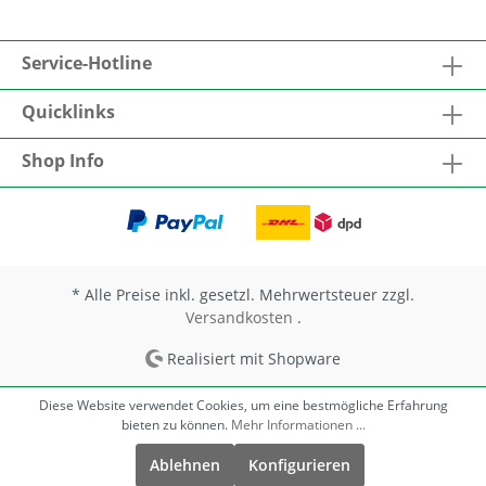
Eckverklebungen von Unterdeck-, Unterspann-
und Wandschalungsbahnen, z. B. Anschlüsse an
(Dach-) Fenster außen Luftdichten Anschlüssen
Service-Hotline
(Dachflächen-) Fenster, Türen usw. innen und
außen
Quicklinks
Shop Info
* Alle Preise inkl. gesetzl. Mehrwertsteuer zzgl.
Versandkosten
.
Realisiert mit Shopware
Diese Website verwendet Cookies, um eine bestmögliche Erfahrung
bieten zu können.
Mehr Informationen ...
Ablehnen
Konfigurieren