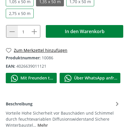
1,05 x 50 m
1,35 x 50 m
1,70 x 50 m
2,75 x 50 m
In den Warenkorb
1
Zum Merkzettel hinzufügen
Produktnummer:
10086
EAN:
4026639011121
Mit Frеunden teilen
Über WhatѕApp anfragеn
Beschreibung
Vorteile Hohe Sicherheit vor Bauschäden und Schimmel
durch feuchtevariablen Diffusionswiderstand Sichere
Winterbaustel…
Mehr