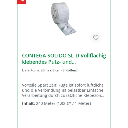
sorgt für eine schnelle und dauerhafte
Verbindung mit dem Untergrund. Die
verklebte Fuge ist sofort luftdicht und die
Verbindung belastbar. Das Vlies kann
gemäß Verarbeitungshinweisen einfach
überputzt werden.
CONTEGA SOLIDO SL-D Vollflächig
klebendes Putz- und
Fensteranschlussband für innen -
Lieferform:
30 m x 8 cm (8 Rollen)
Kartonpreis
Vorteile Spart Zeit: Fuge ist sofort luftdicht
und die Verbindung ist belastbar Einfache
Verarbeitung durch zusätzliche Klebezone
auf der Vliesseite Kann direkt überputzt
Inhalt:
240 Meter
(1,92 €* / 1 Meter)
werden: Definierter Übergang zwischen
Fenster bzw. Dampfbremse und Putz
Sicherer Anschluss: wasserfester SOLID-
Kleber haftet extrem auch auf
mineralischen Untergründen Eignung