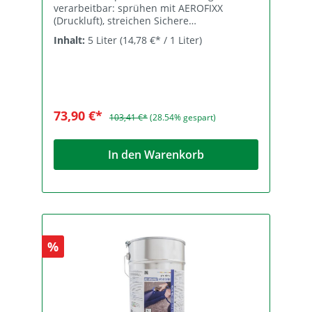
verarbeitbar: sprühen mit AEROFIXX
(Druckluft), streichen Sichere
Konstruktionen durch beste
Inhalt:
5 Liter
(14,78 €* / 1 Liter)
Hafteigenschaften auf allen bauüblichen
Oberflächen Überbrückt Risse und Fugen
bis 20 mm Breite. In Kombination mit
AEROSANA FLEECE auch größere Fugen
möglich. Überputzbar-, überstreichbar und
überklebbar mit allen pro clima
73,90 €*
103,41 €*
(28.54% gespart)
Klebebändern Flexibel einsetzbar sowohl
im Innen- als auch im geschützten
Außenbereich durch feuchtevariablen sd-
In den Warenkorb
Wert Beste Werte im Schadstofftest,
Prüfung nach AgBB / ISO 16000
durchgeführt Anwendung Einsatz als
sprüh- und streichbare Dampfbrems-,
Luftdichtungs- oder Winddichtungsebene
bei Wand-, Decken- und
Bodenanschlüssen, zum Abdichten von
%
Durchdringungen sowie von nicht luft-
oder winddichten Oberflächen, wie z. B.
geschäumten Fensteranschlüssen. Auch
zur Herstellung von Bauteilanschlüssen wie
z. B. Fenster, Dach, Wand, Decke und
Boden, bzw. Plattenstößen von luftdichten