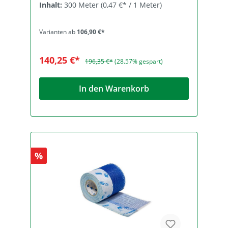
Inhalt:
300 Meter
(0,47 €* / 1 Meter)
NDS04‑1001 Sorgt für trockene Bauteile:
Schlagregendicht und diffusionsoffen RAL-
gütegesicherte Montage Großes Sortiment
Varianten ab
106,90 €*
für alle üblichen Fugenbreiten Anwendung
Für den äußeren diffusionsoffenen und
schlagregendichten Abschluss von
140,25 €*
196,35 €*
(28.57% gespart)
Anschlussfugen im Hochbau. Das
besonders witterungsbeständige Band ist
zur einfachen Montage einseitig mit einer
In den Warenkorb
Selbstklebefläche ausgestattet.
%