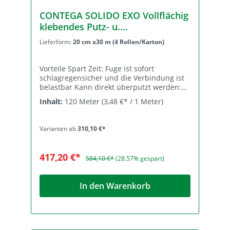
bis +90 °C Lagerung kühl und trocken
CONTEGA SOLIDO EXO Vollflächig
klebendes Putz- u.
Fensteranschlußband für außen -
Lieferform:
20 cm x30 m (4 Rollen/Karton)
Kartonpreis
Vorteile Spart Zeit: Fuge ist sofort
schlagregensicher und die Verbindung ist
belastbar Kann direkt überputzt werden:
Definierter Übergang zwischen Fenster
Inhalt:
120 Meter
(3,48 €* / 1 Meter)
bzw. Winddichtung und Putz Sicherer
Anschluss: wasserfester SOLID-Kleber
haftet extrem auch auf mineralischen
Varianten ab
310,10 €*
Untergründen Nachgewiesene
Schlagregendichtheit bis zu 2400 Pa
Eignung unabhängig bestätigt: Prüfungen
417,20 €*
584,10 €*
(28.57% gespart)
nach MO-01/1 am ift Rosenheim bestanden
Anwendung Für den außenseitig
winddichten und schlagregensicheren
In den Warenkorb
Anschluss von Fenstern und Türen an
flankierende Bauteile aus Holzund
mineralische Untergründe, wie z. B. Beton
und Mauerwerk, vollflächig klebend. Der
modifizierte wasserfeste SOLID-Kleber