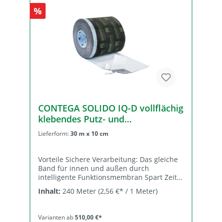
intelligenten, feuchtevariablen
%
Funktionsmembran ist CONTEGA SOLIDO
IQ auch für den äußeren winddichten und
schlagregensicheren Anschluss geeignet.
Breite Teilung Trennlage (ca.) 80 mm 20/60
mm 100 mm 20/40/40 mm 150 mm
20/70/60 mm 200 mm 20/100/80 mm
CONTEGA SOLIDO IQ-D vollflächig
klebendes Putz- und
Fensteranschlussband für innen
Lieferform:
30 m x 10 cm
u. außen - Kartonpreis (8
Rollen/Karton)
Vorteile Sichere Verarbeitung: Das gleiche
Band für innen und außen durch
intelligente Funktionsmembran Spart Zeit:
Fuge ist sofort luft- oder schlagregendicht
Inhalt:
240 Meter
(2,56 €* / 1 Meter)
und die Verbindung ist belastbar Sicherer
Anschluss: wasserfester SOLID-Kleber
haftet extrem auch auf mineralischen
Varianten ab
510,00 €*
Untergründen Einfache Verarbeitung durch