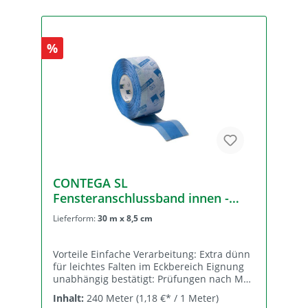
Haftkleber Trennlage silikonisierte PE-Folie
Eigenschaft Regelwerk Wert Farbe
hellblau / dunkelblau Dicke 1,3 mm sd-
%
Wert DIN EN 1849-2 2,3 m Anforderung
Verklebung un-/gealtert DIN 4108-11
bestanden QNG Anforderungen
Anhangdokument 3.1.3 erfüllt
Verarbeitungstemperatur ab -10 °C
Temperaturbeständigkeit dauerhaft -40 °C
bis +90 °C Lagerung kühl und trocken
CONTEGA SL
Fensteranschlussband innen -
Kartonpreis (8 Rollen/Karton)
Lieferform:
30 m x 8,5 cm
Vorteile Einfache Verarbeitung: Extra dünn
für leichtes Falten im Eckbereich Eignung
unabhängig bestätigt: Prüfungen nach MO-
01/1 am ift Rosenheim bestanden Sichere
Inhalt:
240 Meter
(1,18 €* / 1 Meter)
Anschlussfugen in Verbindung mit