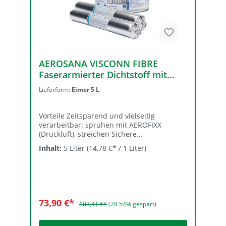
AEROSANA VISCONN FIBRE
Faserarmierter Dichtstoff mit
feuchtevariablem sd-Wert,
Lieferform:
Eimer 5 L
blau/schwarz
Vorteile Zeitsparend und vielseitig
verarbeitbar: sprühen mit AEROFIXX
(Druckluft), streichen Sichere
Konstruktionen durch beste
Inhalt:
5 Liter
(14,78 €* / 1 Liter)
Hafteigenschaften auf allen bauüblichen
Oberflächen Überbrückt Risse und Fugen
bis 20 mm Breite. In Kombination mit
AEROSANA FLEECE auch größere Fugen
möglich. Überputzbar-, überstreichbar und
überklebbar mit allen pro clima
73,90 €*
103,41 €*
(28.54% gespart)
Klebebändern Flexibel einsetzbar sowohl
im Innen- als auch im geschützten
Außenbereich durch feuchtevariablen sd-