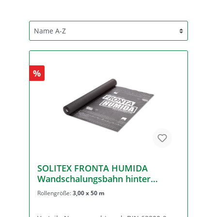
%
SOLITEX FRONTA HUMIDA
Wandschalungsbahn hinter
belüfteten Vormauerschalen
Rollengröße:
3,00 x 50 m